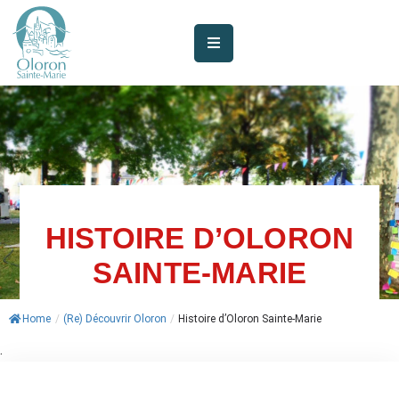
AUJOURD’HUI
À
OLORON
JE
SUIS
HISTOIRE D’OLORON
MES
SERVICES
SAINTE-MARIE
VIE
Home
/
(Re) Découvrir Oloron
/
Histoire d’Oloron Sainte-Marie
MUNICIPALE
.
JE
PARTICIPE