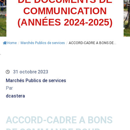
COMMUNICATION
ACTUALITÉS
(ANNÉES 2024-2025)
AGENDA
MES
Home
/
Marchés Publics de services
/
ACCORD-CADRE A BONS DE...
DÉMARCHES
.
PAYER
MES
FACTURES
31 octobre 2023
Marchés Publics de services
Par
dcastera
ACCORD-CADRE A BONS