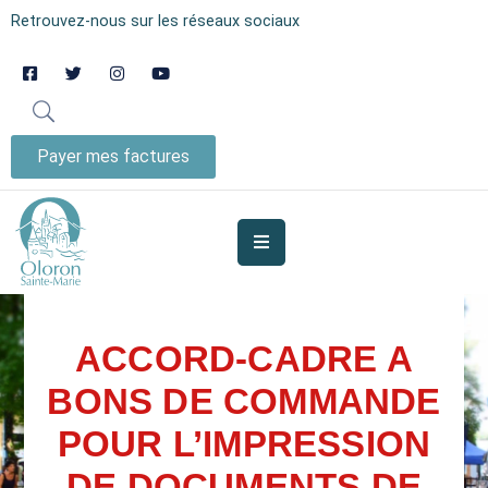
Retrouvez-nous sur les réseaux sociaux
AUJOURD’HUI
À
OLORON
Payer mes factures
JE
SUIS
MES
SERVICES
ACCORD-CADRE A
VIE
BONS DE COMMANDE
MUNICIPALE
POUR L’IMPRESSION
JE
PARTICIPE
DE DOCUMENTS DE