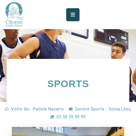
AUJOURD’HUI
À
OLORON
JE
SUIS
MES
SPORTS
SERVICES
VIE
Votre élu : Patrick Navarro
Service Sports - Sonia Lèes
MUNICIPALE
05 59 39 99 99
JE
PARTICIPE