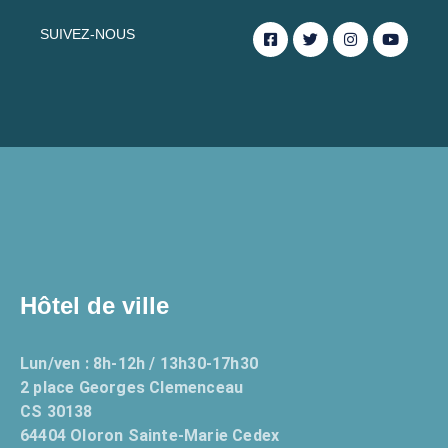
SUIVEZ-NOUS
Hôtel de ville
Lun/ven : 8h-12h / 13h30-17h30
2 place Georges Clemenceau
CS 30138
64404 Oloron Sainte-Marie Cedex