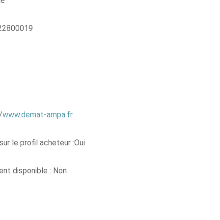
ie
0422800019
/
www.demat-ampa.fr
ur le profil acheteur :Oui
t disponible : Non