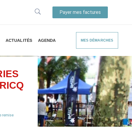
Payer mes factures
ACTUALITÉS
AGENDA
MES DÉMARCHES
IES
CRICQ
de remise