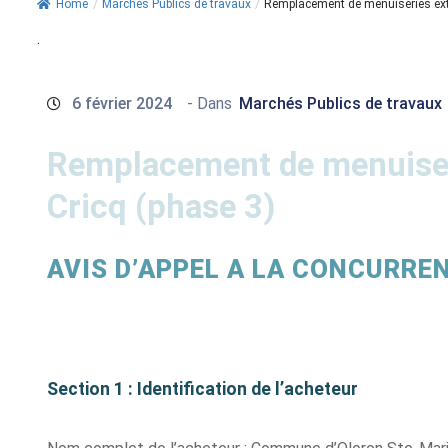
Home
/
Marchés Publics de travaux
/
Remplacement de menuiseries exté
.
6 février 2024
- Dans
Marchés Publics de travaux
Remplacement de menuiseri
Cricq (phase 3)
AVIS D’APPEL A LA CONCURRE
Section 1 : Identification de l’acheteur