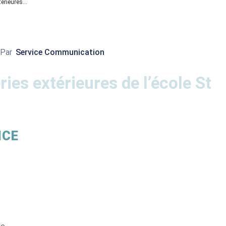
rieures...
Par
Service Communication
es extérieures de l’école St
NCE