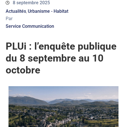
8 septembre 2025
ACTUALITÉS
Actualités
Urbanisme - Habitat
‚
Par
AGENDA
Service Communication
MES
PLUi : l’enquête publique
DÉMARCHES
du 8 septembre au 10
PAYER
MES
FACTURES
octobre