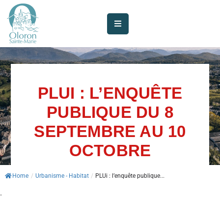
AUJOURD’HUI
À
OLORON
PLUI : L’ENQUÊTE
JE
SUIS
PUBLIQUE DU 8
SEPTEMBRE AU 10
MES
SERVICES
OCTOBRE
VIE
Home
/
Urbanisme - Habitat
/
PLUi : l’enquête publique...
MUNICIPALE
.
JE
PARTICIPE