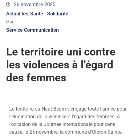
26 novembre 2025
ACTUALITÉS
Actualités
Santé - Solidarité
‚
Par
AGENDA
Service Communication
MES
DÉMARCHES
Le territoire uni contre
PAYER
les violences à l’égard
MES
FACTURES
des femmes
Le territoire du Haut-Béarn s’engage toute l’année pour
l’élimination de la violence à l’égard des femmes. A
l’occasion de la Journée internationale pour cette
cause, le 25 novembre, la commune d’Oloron Sainte-