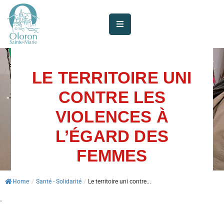
AUJOURD’HUI
À
OLORON
LE TERRITOIRE UNI
CONTRE LES
JE
SUIS
VIOLENCES À
MES
L’ÉGARD DES
SERVICES
FEMMES
VIE
MUNICIPALE
Home
/
Santé - Solidarité
/
Le territoire uni contre...
.
JE
PARTICIPE