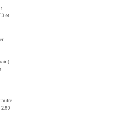
ar
T3 et
er
bain).
e
’autre
 2,80