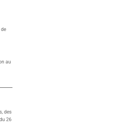
 de
ion au
s, des
 du 26