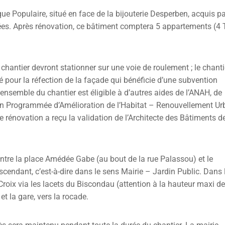
que Populaire, situé en face de la bijouterie Desperben, acquis p
ées. Après rénovation, ce bâtiment comptera 5 appartements (4 
 chantier devront stationner sur une voie de roulement ; le chanti
é pour la réfection de la façade qui bénéficie d’une subvention
nsemble du chantier est éligible à d’autres aides de l’ANAH, de
tion Programmée d’Amélioration de l’Habitat – Renouvellement Ur
e rénovation a reçu la validation de l’Architecte des Bâtiments d
ntre la place Amédée Gabe (au bout de la rue Palassou) et le
cendant, c’est-à-dire dans le sens Mairie – Jardin Public. Dans l
-Croix via les lacets du Biscondau (attention à la hauteur maxi de
t la gare, vers la rocade.