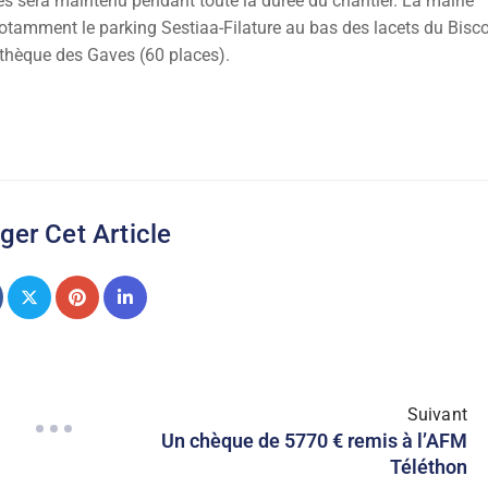
ès sera maintenu pendant toute la durée du chantier. La mairie
 notamment le parking Sestiaa-Filature au bas des lacets du Bis
iathèque des Gaves (60 places).
ger Cet Article
Suivant
Un chèque de 5770 € remis à l’AFM
Téléthon