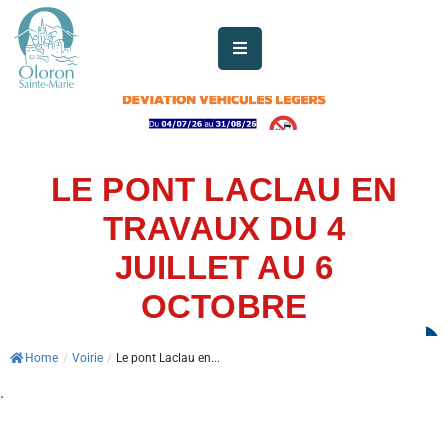
AUJOURD’HUI
À
OLORON
LE PONT LACLAU EN
JE
SUIS
TRAVAUX DU 4
JUILLET AU 6
MES
SERVICES
OCTOBRE
VIE
Home
/
Voirie
/
Le pont Laclau en...
MUNICIPALE
.
JE
PARTICIPE