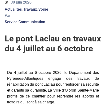
30 juin 2026
ACTUALITÉS
Actualités
Travaux
Voirie
‚
‚
Par
AGENDA
Service Communication
MES
Le pont Laclau en travaux
DÉMARCHES
du 4 juillet au 6 octobre
PAYER
MES
FACTURES
Du 4 juillet au 6 octobre 2026, le Département des
Pyrénées-Atlantiques engage des travaux de
réhabilitation du pont Laclau pour renforcer sa sécurité
et garantir sa durabilité. La Ville d’Oloron Sainte-Marie
profite de ce chantier pour reprendre les abords et
trottoirs qui sont à sa charge.