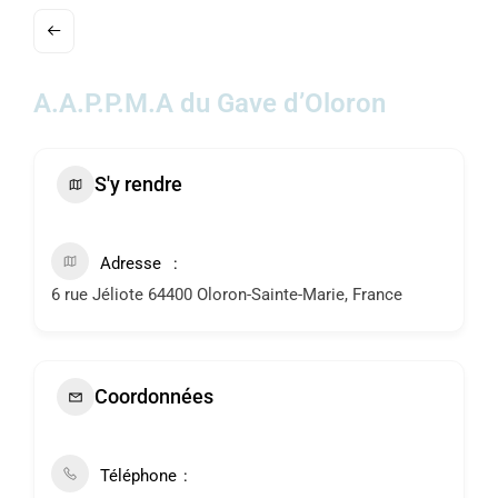
ACTUALITÉS
AGENDA
A.A.P.P.M.A du Gave d’Oloron
MES
DÉMARCHES
S'y rendre
PAYER
MES
FACTURES
Adresse
6 rue Jéliote 64400 Oloron-Sainte-Marie, France
Coordonnées
Téléphone