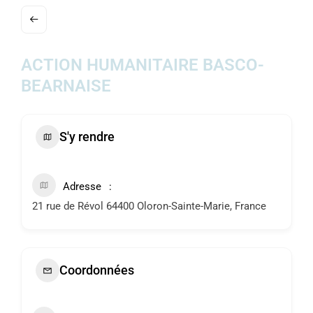
ACTUALITÉS
AGENDA
ACTION HUMANITAIRE BASCO-
BEARNAISE
MES
DÉMARCHES
S'y rendre
PAYER
MES
FACTURES
Adresse
21 rue de Révol 64400 Oloron-Sainte-Marie, France
Coordonnées