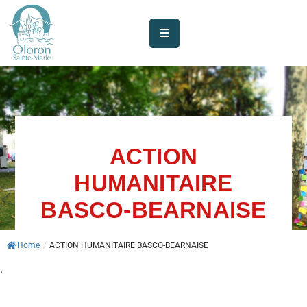
AUJOURD’HUI
À
OLORON
JE
SUIS
ACTION
HUMANITAIRE
MES
SERVICES
BASCO-BEARNAISE
VIE
Home
/
ACTION HUMANITAIRE BASCO-BEARNAISE
MUNICIPALE
.
JE
PARTICIPE