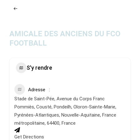
ACTUALITÉS
AGENDA
AMICALE DES ANCIENS DU FCO
MES
FOOTBALL
DÉMARCHES
PAYER
MES
S'y rendre
FACTURES
Adresse
Stade de Saint-Pée, Avenue du Corps Franc
Pommiès, Cousté, Pondeilh, Oloron-Sainte-Marie,
Pyrénées-Atlantiques, Nouvelle-Aquitaine, France
métropolitaine, 64400, France
Get Directions