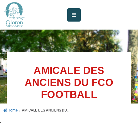
AUJOURD’HUI
À
OLORON
JE
SUIS
AMICALE DES
ANCIENS DU FCO
MES
SERVICES
FOOTBALL
VIE
Home
/
AMICALE DES ANCIENS DU...
MUNICIPALE
.
JE
PARTICIPE