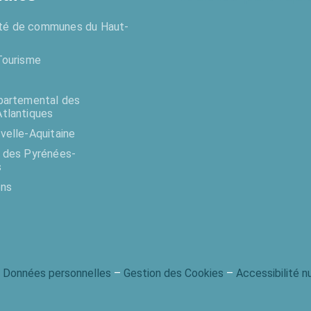
é de communes du Haut-
Tourisme
partemental des
tlantiques
velle-Aquitaine
 des Pyrénées-
s
ens
–
Données personnelles
–
Gestion des Cookies
–
Accessibilité 