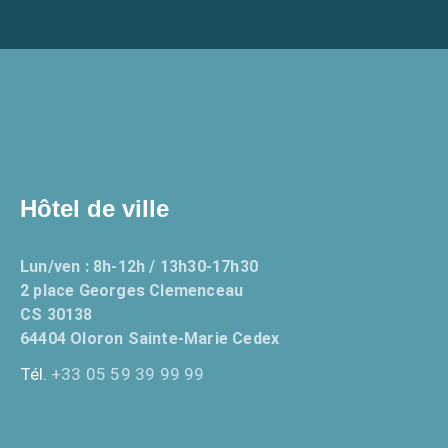
Hôtel de ville
Lun/ven : 8h-12h / 13h30-17h30
2 place Georges Clemenceau
CS 30138
64404 Oloron Sainte-Marie Cedex
Tél.
+33 05 59 39 99 99