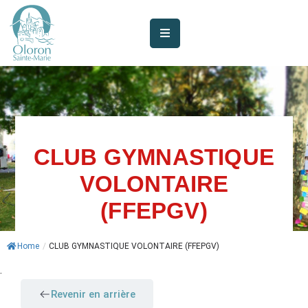
AUJOURD’HUI
À
OLORON
JE
SUIS
CLUB GYMNASTIQUE
VOLONTAIRE
MES
SERVICES
(FFEPGV)
VIE
Home
/
CLUB GYMNASTIQUE VOLONTAIRE (FFEPGV)
MUNICIPALE
.
JE
Revenir en arrière
PARTICIPE