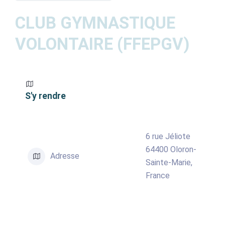
ACTUALITÉS
CLUB GYMNASTIQUE
VOLONTAIRE (FFEPGV)
AGENDA
MES
DÉMARCHES
S'y rendre
PAYER
MES
FACTURES
6 rue Jéliote
64400 Oloron-
Adresse
Sainte-Marie,
France