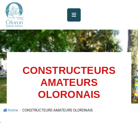
AUJOURD’HUI
À
OLORON
JE
SUIS
CONSTRUCTEURS
AMATEURS
MES
SERVICES
OLORONAIS
VIE
Home
/
CONSTRUCTEURS AMATEURS OLORONAIS
MUNICIPALE
.
JE
PARTICIPE