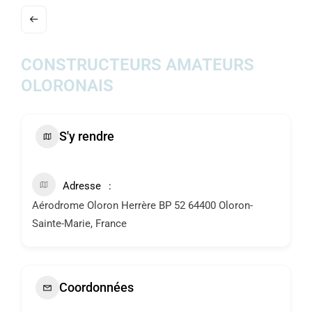
ACTUALITÉS
AGENDA
CONSTRUCTEURS AMATEURS
OLORONAIS
MES
DÉMARCHES
S'y rendre
PAYER
MES
FACTURES
Adresse
Aérodrome Oloron Herrère BP 52 64400 Oloron-
Sainte-Marie, France
Coordonnées