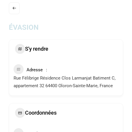
ACTUALITÉS
AGENDA
ÉVASION
MES
DÉMARCHES
S'y rendre
PAYER
MES
FACTURES
Adresse
Rue Félibrige Résidence Clos Larmanjat Batiment C,
appartement 32 64400 Oloron-Sainte-Marie, France
Coordonnées