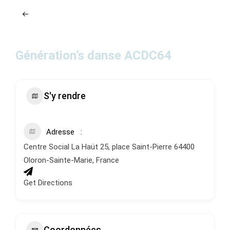
ACTUALITÉS
AGENDA
Génération’s danse ACDC64
MES
DÉMARCHES
S'y rendre
PAYER
MES
FACTURES
Adresse
Centre Social La Haüt 25, place Saint-Pierre 64400
Oloron-Sainte-Marie, France
Get Directions
Coordonnées