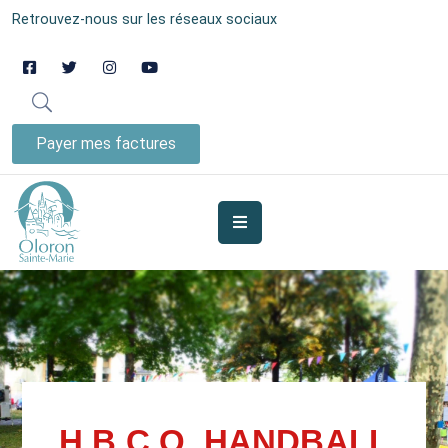
Retrouvez-nous sur les réseaux sociaux
AUJOURD’HUI
À
OLORON
Payer mes factures
JE
SUIS
MES
SERVICES
VIE
MUNICIPALE
JE
H.B.C.O. HANDBALL
PARTICIPE