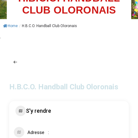
CLUB OLORONAIS
ACTUALITÉS
AGENDA
Home
/
H.B.C.O. Handball Club Oloronais
.
MES
DÉMARCHES
PAYER
MES
FACTURES
H.B.C.O. Handball Club Oloronais
S'y rendre
Adresse