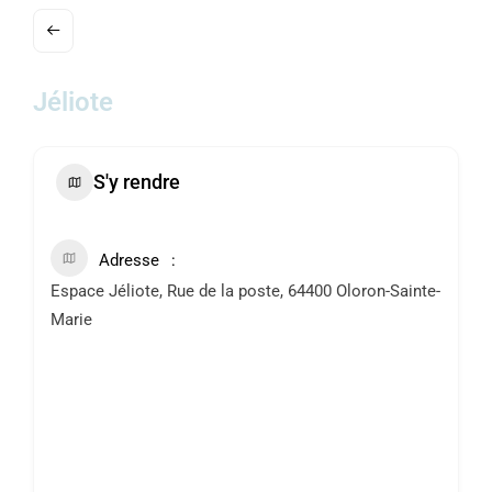
ACTUALITÉS
AGENDA
Jéliote
MES
DÉMARCHES
S'y rendre
PAYER
MES
FACTURES
Adresse
Espace Jéliote, Rue de la poste, 64400 Oloron-Sainte-
Marie