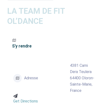
ACTUALITÉS
LA TEAM DE FIT
OL’DANCE
AGENDA
MES
DÉMARCHES
S'y rendre
PAYER
MES
FACTURES
4381 Cami
Dera Teulera
Adresse
64400 Oloron-
Sainte-Marie,
France
Get Directions