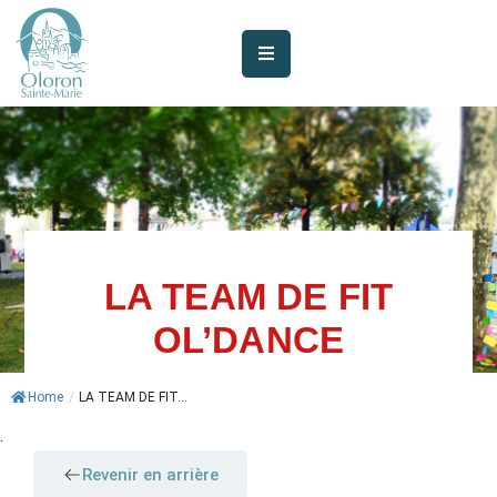
AUJOURD’HUI
À
OLORON
JE
SUIS
LA TEAM DE FIT
MES
SERVICES
OL’DANCE
VIE
Home
/
LA TEAM DE FIT...
MUNICIPALE
.
JE
Revenir en arrière
PARTICIPE