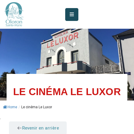
AUJOURD’HUI
À
OLORON
JE
SUIS
MES
SERVICES
LE CINÉMA LE LUXOR
VIE
Home
/
Le cinéma Le Luxor
MUNICIPALE
.
JE
Revenir en arrière
PARTICIPE