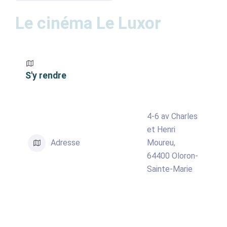
ACTUALITÉS
Le cinéma Le Luxor
AGENDA
MES
S'y rendre
DÉMARCHES
PAYER
MES
FACTURES
4-6 av Charles
et Henri
Adresse
Moureu,
64400 Oloron-
Sainte-Marie