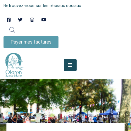
Retrouvez-nous sur les réseaux sociaux
AUJOURD’HUI
À
OLORON
Payer mes factures
JE
SUIS
MES
SERVICES
VIE
MUNICIPALE
JE
PARTICIPE