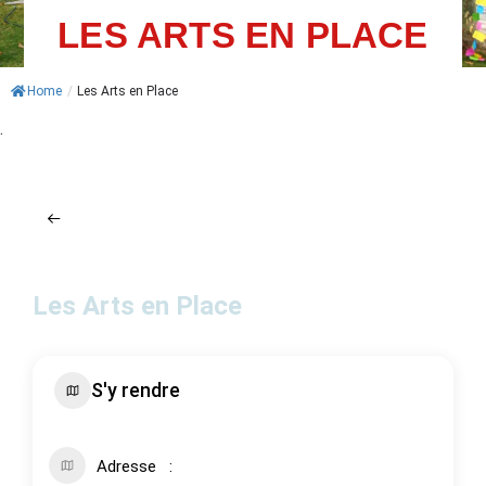
LES ARTS EN PLACE
ACTUALITÉS
AGENDA
Home
/
Les Arts en Place
.
MES
DÉMARCHES
PAYER
MES
FACTURES
Les Arts en Place
S'y rendre
Adresse