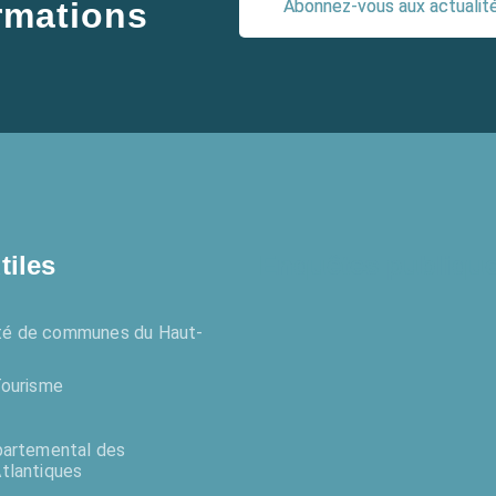
Abonnez-vous aux actualités
ormations
tiles
Enquêtes publiqu
é de communes du Haut-
Tourisme
partemental des
tlantiques