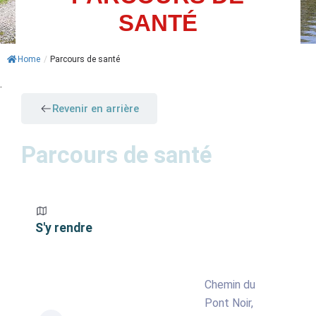
SANTÉ
ACTUALITÉS
AGENDA
Home
/
Parcours de santé
.
MES
DÉMARCHES
Revenir en arrière
PAYER
Parcours de santé
MES
FACTURES
S'y rendre
Chemin du
Pont Noir,