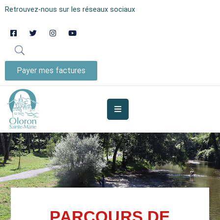
Retrouvez-nous sur les réseaux sociaux
AUJOURD’HUI
À
OLORON
Payer mes factures
JE
SUIS
MES
SERVICES
VIE
MUNICIPALE
JE
PARCOURS DE
PARTICIPE