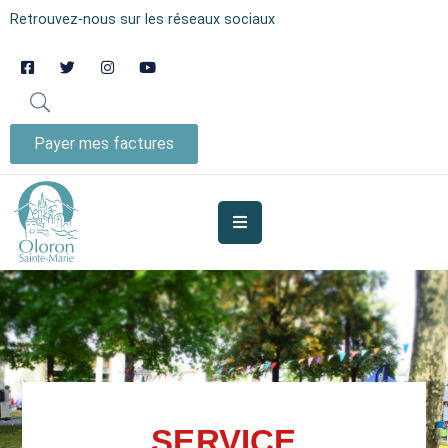
Retrouvez-nous sur les réseaux sociaux
AUJOURD’HUI
À
OLORON
Payer mes factures
JE
SUIS
MES
SERVICES
VIE
MUNICIPALE
JE
SERVICE
PARTICIPE