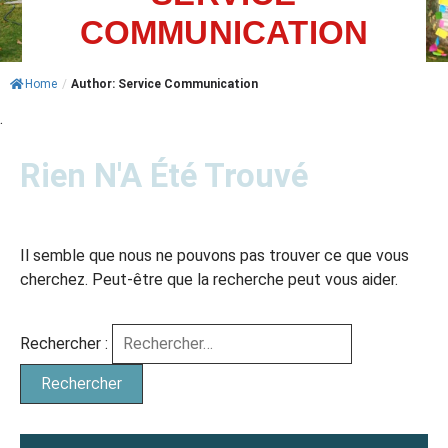
COMMUNICATION
ACTUALITÉS
AGENDA
Home
/
Author: Service Communication
.
MES
DÉMARCHES
Rien N'A Été Trouvé
PAYER
MES
FACTURES
Il semble que nous ne pouvons pas trouver ce que vous
cherchez. Peut-être que la recherche peut vous aider.
Rechercher :