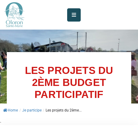
AUJOURD’HUI
À
OLORON
JE
SUIS
LES PROJETS DU
2ÈME BUDGET
MES
SERVICES
PARTICIPATIF
VIE
Home
/
Je participe
/
Les projets du 2ème...
MUNICIPALE
.
JE
PARTICIPE