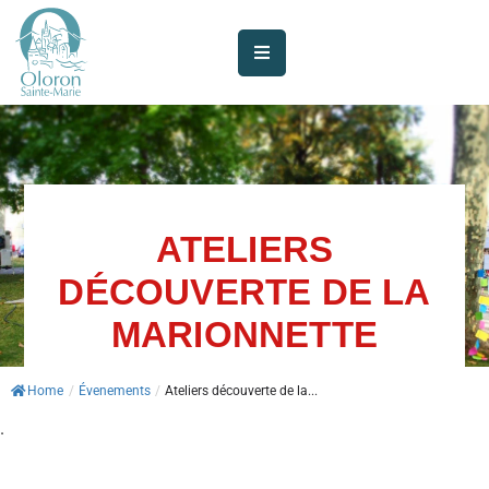
AUJOURD’HUI
À
OLORON
JE
SUIS
ATELIERS
DÉCOUVERTE DE LA
MES
SERVICES
MARIONNETTE
VIE
Home
/
Évenements
/
Ateliers découverte de la...
MUNICIPALE
.
JE
PARTICIPE