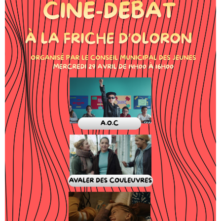
ACTUALITÉS
AGENDA
MES
DÉMARCHES
PAYER
MES
FACTURES