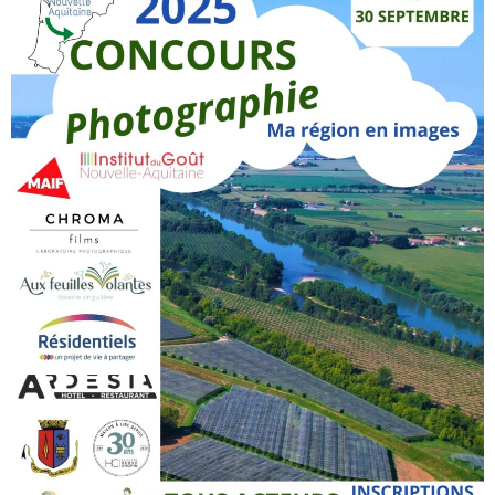
ACTUALITÉS
AGENDA
MES
DÉMARCHES
PAYER
MES
FACTURES