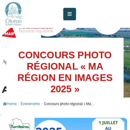
AUJOURD’HUI
À
OLORON
CONCOURS PHOTO
JE
SUIS
RÉGIONAL « MA
RÉGION EN IMAGES
MES
SERVICES
2025 »
VIE
Home
/
Évenements
/
Concours photo régional « Ma...
MUNICIPALE
.
JE
PARTICIPE