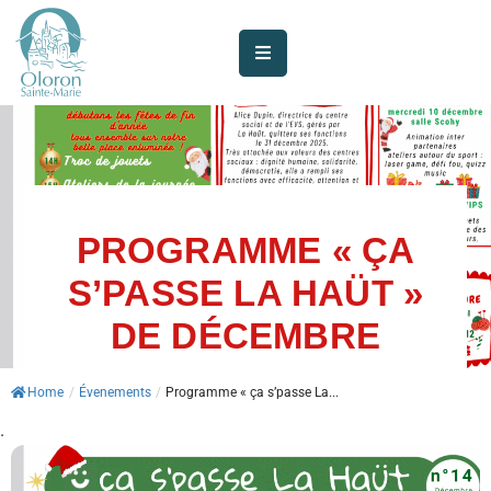
AUJOURD’HUI
À
OLORON
JE
SUIS
PROGRAMME « ÇA
S’PASSE LA HAÜT »
MES
SERVICES
DE DÉCEMBRE
VIE
Home
/
Évenements
/
Programme « ça s’passe La...
MUNICIPALE
.
JE
PARTICIPE