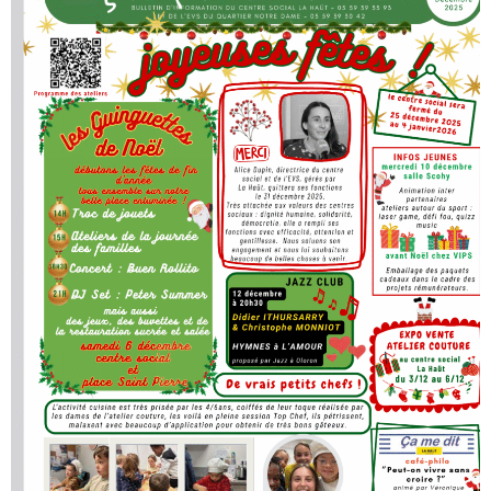
ACTUALITÉS
AGENDA
MES
DÉMARCHES
PAYER
MES
FACTURES