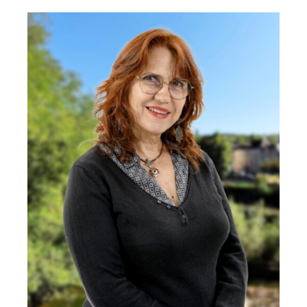
ACTUALITÉS
AGENDA
MES
DÉMARCHES
PAYER
MES
FACTURES