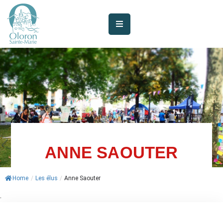
AUJOURD’HUI
À
OLORON
JE
SUIS
MES
SERVICES
ANNE SAOUTER
VIE
Home
/
Les élus
/
Anne Saouter
MUNICIPALE
.
JE
PARTICIPE