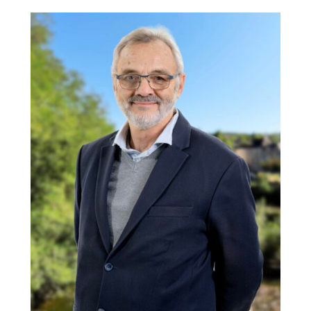
ACTUALITÉS
AGENDA
MES
DÉMARCHES
PAYER
MES
FACTURES