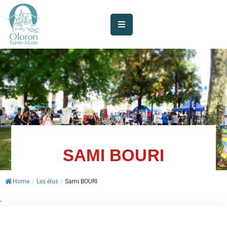
AUJOURD’HUI
À
OLORON
JE
SUIS
MES
SERVICES
SAMI BOURI
VIE
Home
/
Les élus
/
Sami BOURI
MUNICIPALE
.
JE
PARTICIPE