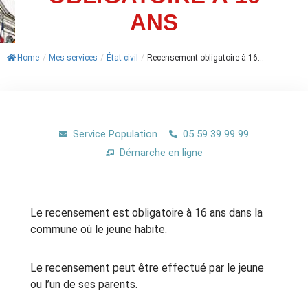
ANS
ACTUALITÉS
AGENDA
Home
/
Mes services
/
État civil
/
Recensement obligatoire à 16...
.
MES
DÉMARCHES
Service Population
05 59 39 99 99
PAYER
MES
Démarche en ligne
FACTURES
Le recensement est obligatoire à 16 ans dans la
commune où le jeune habite.
Le recensement peut être effectué par le jeune
ou l’un de ses parents.