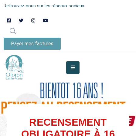
Retrouvez-nous sur les réseaux sociaux
AUJOURD’HUI
À
OLORON
Payer mes factures
JE
SUIS
MES
SERVICES
VIE
MUNICIPALE
RECENSEMENT
JE
OBLIGATOIRE À 16
PARTICIPE