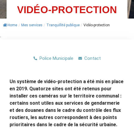
VIDÉO-PROTECTION
ACTUALITÉS
AGENDA
Home
/
Mes services
/
Tranquillité publique
/
Vidéo-protection
.
MES
DÉMARCHES
Police Municipale
Contact
PAYER
MES
FACTURES
Un système de vidéo-protection a été mis en place
en 2019. Quatorze sites ont été retenus pour
installer ces caméras sur le territoire communal :
certains sont utiles aux services de gendarmerie
et des douanes dans le cadre du contrôle des flux
routiers, les autres correspondent à des points
prioritaires dans le cadre de la sécurité urbaine.