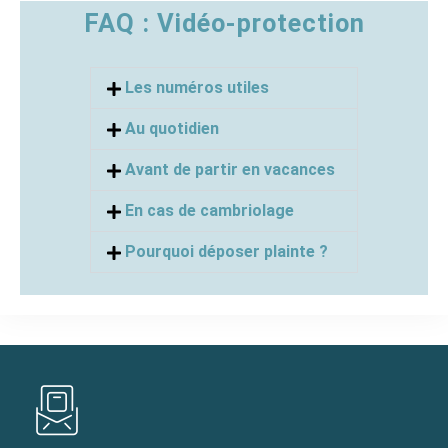
FAQ : Vidéo-protection
Les numéros utiles
Au quotidien
Avant de partir en vacances
En cas de cambriolage
Pourquoi déposer plainte ?