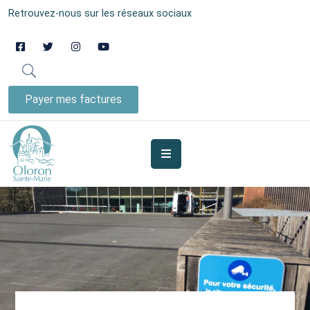
Retrouvez-nous sur les réseaux sociaux
AUJOURD’HUI
À
OLORON
Payer mes factures
JE
SUIS
MES
SERVICES
VIE
MUNICIPALE
JE
PARTICIPE