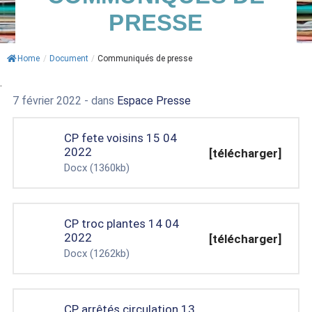
PRESSE
ACTUALITÉS
AGENDA
Home
/
Document
/
Communiqués de presse
.
MES
7 février 2022
- dans
Espace Presse
DÉMARCHES
PAYER
CP fete voisins 15 04
MES
2022
[télécharger]
FACTURES
Docx
(1360kb)
CP troc plantes 14 04
2022
[télécharger]
Docx
(1262kb)
CP arrêtés circulation 13