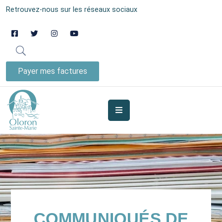
Retrouvez-nous sur les réseaux sociaux
AUJOURD’HUI
À
OLORON
Payer mes factures
JE
SUIS
MES
SERVICES
VIE
MUNICIPALE
JE
COMMUNIQUÉS DE
PARTICIPE