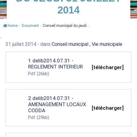
2014
ACTUALITÉS
AGENDA
Home
/
Document
/
Conseil municipal du jeudi...
.
MES
31 juillet 2014
- dans
Conseil municipal
,
Vie municipale
DÉMARCHES
PAYER
1 delib2014.07.31 -
MES
REGLEMENT INTERIEUR
[télécharger]
FACTURES
Pdf
(26kb)
2 delib2014.07.31 -
AMENAGEMENT LOCAUX
[télécharger]
CODDA
Pdf
(29kb)