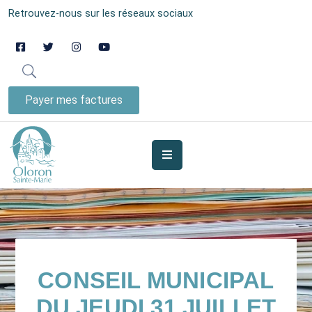
Retrouvez-nous sur les réseaux sociaux
AUJOURD’HUI
À
OLORON
Payer mes factures
JE
SUIS
MES
SERVICES
VIE
MUNICIPALE
CONSEIL MUNICIPAL
JE
DU JEUDI 31 JUILLET
PARTICIPE