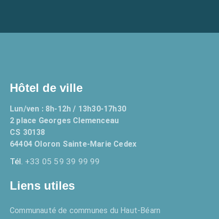
Hôtel de ville
Lun/ven : 8h-12h / 13h30-17h30
2 place Georges Clemenceau
CS 30138
64404 Oloron Sainte-Marie Cedex
Tél.
+33 05 59 39 99 99
Liens utiles
Communauté de communes du Haut-Béarn