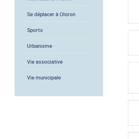
Se déplacer à Oloron
Sports
Urbanisme
Vie associative
Vie municipale