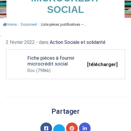
SOCIAL
ACTUALITÉS
AGENDA
Home
/
Document
/
Liste pièces justificatives –...
.
MES
2 février 2022
- dans
Action Sociale et solidarité
DÉMARCHES
PAYER
Fiche pièces à fournir
MES
microcrédit social
[télécharger]
FACTURES
Doc
(798kb)
Partager