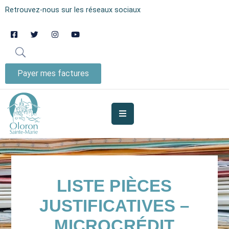
Retrouvez-nous sur les réseaux sociaux
AUJOURD’HUI
À
OLORON
Payer mes factures
JE
SUIS
MES
SERVICES
VIE
LISTE PIÈCES
MUNICIPALE
JUSTIFICATIVES –
JE
MICROCRÉDIT
PARTICIPE