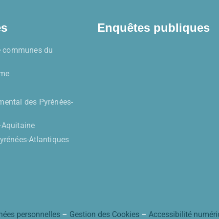
es
Enquêtes publiques
 communes du
sme
mental des Pyrénées-
-Aquitaine
Pyrénées-Atlantiques
ées personnelles
–
Gestion des Cookies
–
Accessibilité numér