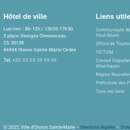
Hôtel de ville
Liens util
Lun/ven : 8h-12h / 13h30-17h30
Communauté de
Haut-Béarn
2 place Georges Clemenceau
CS 30138
Office de Touri
64404 Oloron Sainte-Marie Cedex
SICTOM
Tél.
+33 05 59 39 99 99
Conseil Départe
Atlantiques
Région Nouvelle
Préfecture des 
Tous les liens
© 2025, Ville d’Oloron Sainte-Marie –
Mentions légales
–
Donn