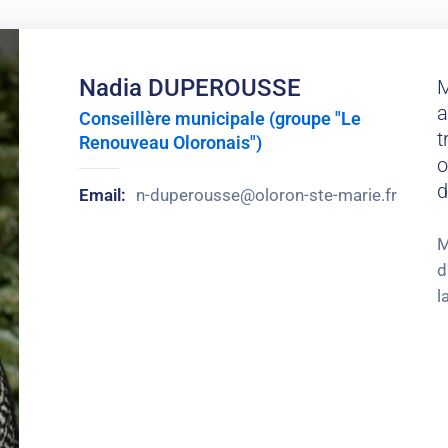
Nadia DUPEROUSSE
M
a
Conseillère municipale (groupe "Le
t
Renouveau Oloronais")
o
d
Email:
n-duperousse@oloron-ste-marie.fr
M
d
l