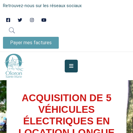
Retrouvez-nous sur les réseaux sociaux
AUJOURD’HUI
À
OLORON
Payer mes factures
JE
SUIS
MES
SERVICES
ACQUISITION DE 5
VIE
VÉHICULES
MUNICIPALE
ÉLECTRIQUES EN
JE
PARTICIPE
LOCATION LONGUE