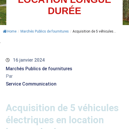
DURÉE
ACTUALITÉS
AGENDA
Home
/
Marchés Publics de fournitures
/
Acquisition de 5 véhicules...
MES
.
DÉMARCHES
PAYER
16 janvier 2024
MES
FACTURES
Marchés Publics de fournitures
Par
Service Communication
Acquisition de 5 véhicules
électriques en location