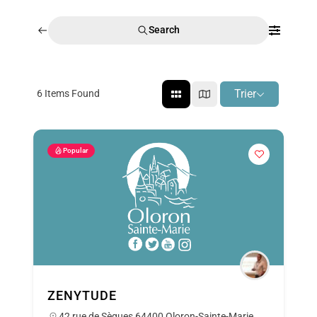
ACTUALITÉS
Search
AGENDA
MES
Trier
6
Items Found
DÉMARCHES
PAYER
MES
Popular
FACTURES
ZENYTUDE
42 rue de Sègues 64400 Oloron-Sainte-Marie,