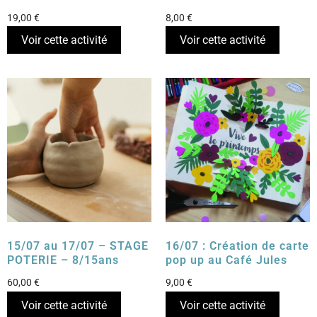
19,00
€
8,00
€
Voir cette activité
Voir cette activité
15/07 au 17/07 – STAGE
16/07 : Création de carte
POTERIE – 8/15ans
pop up au Café Jules
60,00
€
9,00
€
Voir cette activité
Voir cette activité