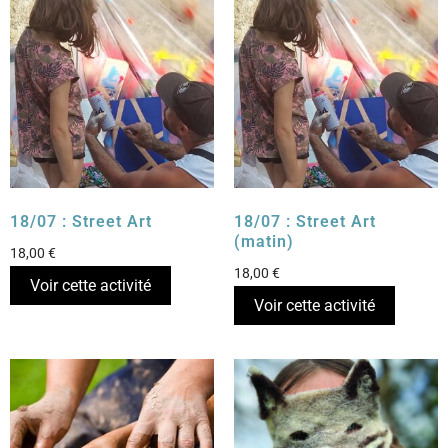
18/07 : Street Art
18/07 : Street Art
(matin)
18,00
€
18,00
€
Voir cette activité
Voir cette activité