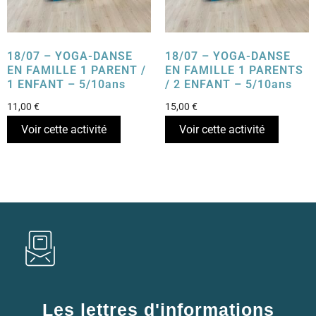
18/07 – YOGA-DANSE
18/07 – YOGA-DANSE
EN FAMILLE 1 PARENT /
EN FAMILLE 1 PARENTS
1 ENFANT – 5/10ans
/ 2 ENFANT – 5/10ans
11,00
€
15,00
€
Voir cette activité
Voir cette activité
Les lettres d'informations