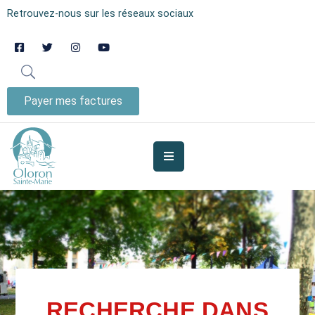
Retrouvez-nous sur les réseaux sociaux
AUJOURD’HUI
À
OLORON
Payer mes factures
JE
SUIS
MES
SERVICES
VIE
MUNICIPALE
JE
RECHERCHE DANS
PARTICIPE