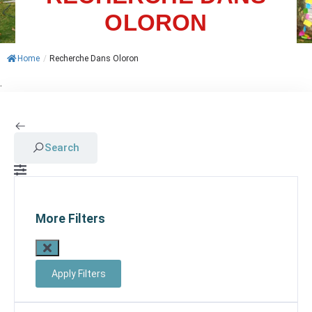
OLORON
ACTUALITÉS
AGENDA
Home
/
Recherche Dans Oloron
.
MES
DÉMARCHES
PAYER
MES
Search
FACTURES
More Filters
Apply Filters