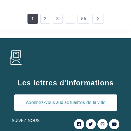
1
2
3
…
56
Les lettres d'informations
Abonnez-vous aux actualités de la ville
SUIVEZ-NOUS