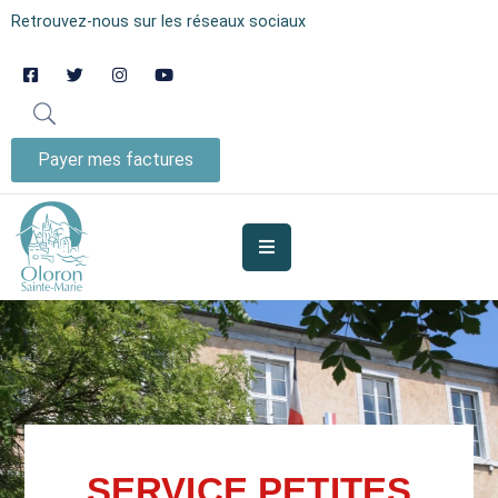
Retrouvez-nous sur les réseaux sociaux
AUJOURD’HUI
À
OLORON
Payer mes factures
JE
SUIS
MES
SERVICES
VIE
MUNICIPALE
JE
SERVICE PETITES
PARTICIPE