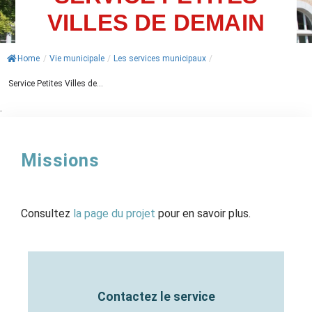
VILLES DE DEMAIN
ACTUALITÉS
AGENDA
Home
/
Vie municipale
/
Les services municipaux
/
Service Petites Villes de...
MES
DÉMARCHES
.
PAYER
MES
Missions
FACTURES
Consultez
la page du projet
pour en savoir plus.
Contactez le service