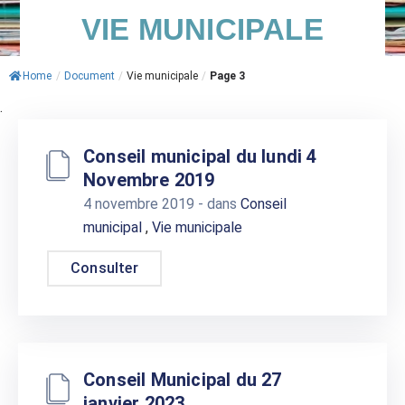
VIE MUNICIPALE
ACTUALITÉS
AGENDA
Home
/
Document
/
Vie municipale
/
Page 3
.
MES
DÉMARCHES
Conseil municipal du lundi 4
PAYER
Novembre 2019
MES
4 novembre 2019
- dans
Conseil
FACTURES
municipal
,
Vie municipale
Consulter
Conseil Municipal du 27
janvier 2023