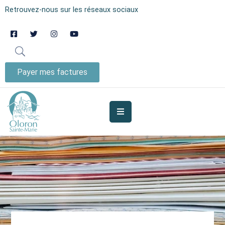
Retrouvez-nous sur les réseaux sociaux
AUJOURD’HUI
À
OLORON
Payer mes factures
JE
SUIS
MES
SERVICES
VIE
MUNICIPALE
JE
PARTICIPE