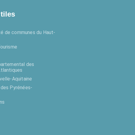
tiles
Enquêtes publiqu
é de communes du Haut-
Tourisme
partemental des
tlantiques
velle-Aquitaine
 des Pyrénées-
ens