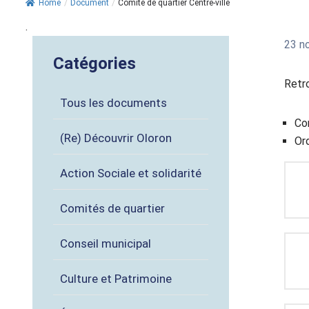
Home
/
Document
/
Comité de quartier Centre-ville
.
23 n
Catégories
Retr
Tous les documents
Co
(Re) Découvrir Oloron
Ord
Action Sociale et solidarité
Comités de quartier
Conseil municipal
Culture et Patrimoine